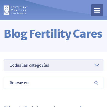
Abrir
Blog Fertility Cares
Seleccione una categoría para verla
Buscar en
BUSC