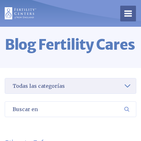
Abrir
Blog Fertility Cares
Seleccione una categoría para verla
Buscar en
BUSC