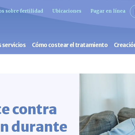
s sobre fertilidad
Ubicaciones
Pagar en línea
 servicios
Cómo costear el tratamiento
Creació
te contra
an durante