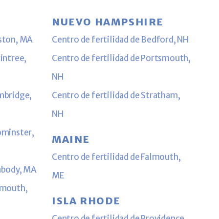
NUEVO HAMPSHIRE
oston, MA
Centro de fertilidad de Bedford, NH
aintree,
Centro de fertilidad de Portsmouth,
NH
ambridge,
Centro de fertilidad de Stratham,
NH
ominster,
MAINE
Centro de fertilidad de Falmouth,
eabody, MA
ME
lymouth,
ISLA RHODE
Centro de fertilidad de Providence,