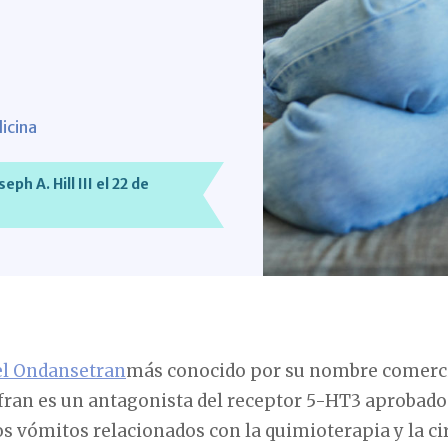
dicina
h A. Hill III el 22 de
el Ondansetran
más conocido por su nombre comercia
fran es un antagonista del receptor 5-HT3 aprobado
os vómitos relacionados con la quimioterapia y la cir