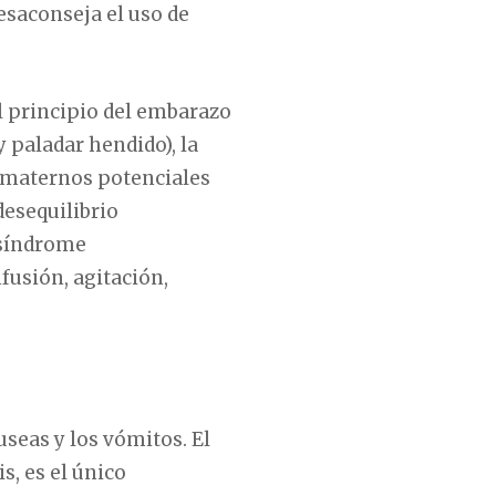
desaconseja el uso de
al principio del embarazo
y paladar hendido), la
 maternos potenciales
esequilibrio
 síndrome
fusión, agitación,
useas y los vómitos. El
s, es el único