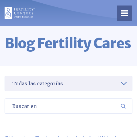
Abrir
Blog Fertility Cares
Seleccione una categoría para verla
Buscar en
BUSC