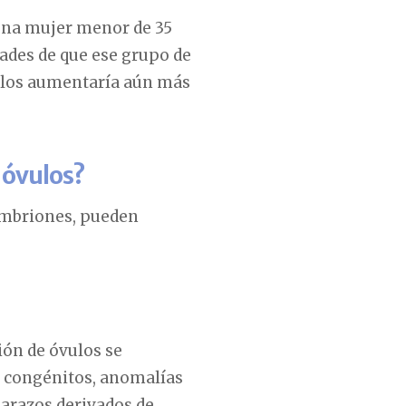
 una mujer menor de 35
dades de que ese grupo de
óvulos aumentaría aún más
 óvulos?
 embriones, pueden
ión de óvulos se
s congénitos, anomalías
arazos derivados de