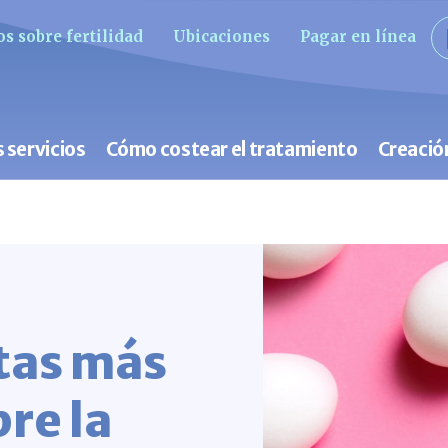
s sobre fertilidad
Ubicaciones
Pagar en línea
 servicios
Cómo costear el tratamiento
Creació
tas más
re la