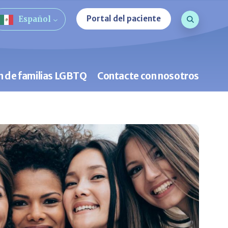
Consulta d
Portal del paciente
Español
Búsqueda
n de familias LGBTQ
Contacte con nosotros