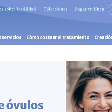
s sobre fertilidad
Ubicaciones
Pagar en línea
 servicios
Cómo costear el tratamiento
Creació
e óvulos