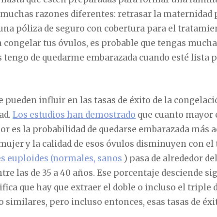
 muchas razones diferentes: retrasar la maternidad 
 una póliza de seguro con cobertura para el tratamie
en congelar tus óvulos, es probable que tengas much
es tengo de quedarme embarazada cuando esté lista p
pueden influir en las tasas de éxito de la congelaci
ad.
Los estudios han demostrado
que cuanto mayor 
or es la probabilidad de quedarse embarazada más a
mujer y la calidad de esos óvulos disminuyen con el
s euploides (normales, sanos
) pasa de alrededor de
ntre las de 35 a 40 años. Ese porcentaje desciende si
ifica que hay que extraer el doble o incluso el triple 
to similares, pero incluso entonces, esas tasas de é