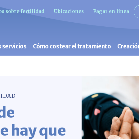
s sobre fertilidad
Ubicaciones
Pagar en línea
 servicios
Cómo costear el tratamiento
Creació
LIDAD
 de
ue hay que