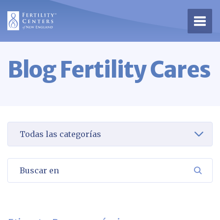
Abrir
Blog Fertility Cares
Seleccione una categoría para verla
Buscar en
BUSC