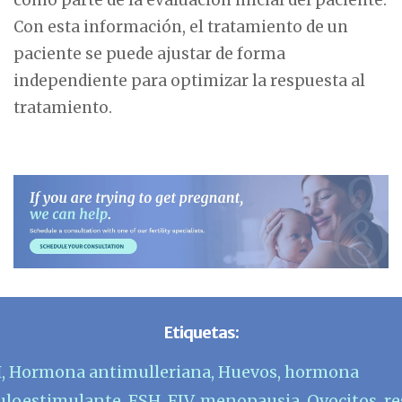
Con esta información, el tratamiento de un
paciente se puede ajustar de forma
independiente para optimizar la respuesta al
tratamiento.
Etiquetas:
H
,
Hormona antimulleriana
,
Huevos
,
hormona
culoestimulante
,
FSH
,
FIV
,
menopausia
,
Ovocitos
,
re