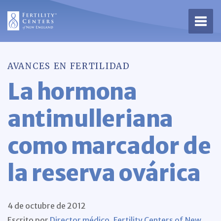
Abrir
AVANCES EN FERTILIDAD
La hormona
antimulleriana
como marcador de
la reserva ovárica
4 de octubre de 2012
Escrito por
Director médico, Fertility Centers of New