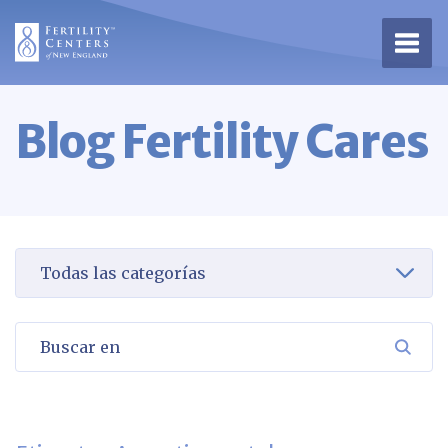
Abrir
Blog Fertility Cares
Seleccione una categoría para verla
Buscar en
BUSC