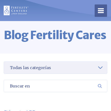
Abrir
Blog Fertility Cares
Seleccione una categoría para verla
Buscar en
BUSC