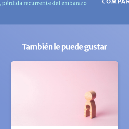
COMPAR
,
pérdida recurrente del embarazo
También le puede gustar