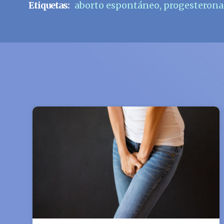
Etiquetas:
aborto espontáneo
,
progesterona