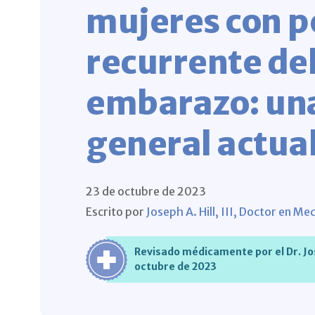
mujeres con p
recurrente de
embarazo: una
general actua
23 de octubre de 2023
Escrito por
Joseph A. Hill, III, Doctor en Me
Revisado médicamente por el Dr. Josep
octubre de 2023