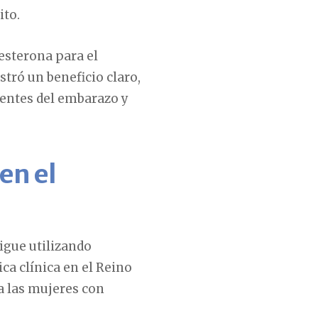
ito.
esterona para el
tró un beneficio claro,
rentes del embarazo y
en el
igue utilizando
ica clínica en el Reino
a las mujeres con