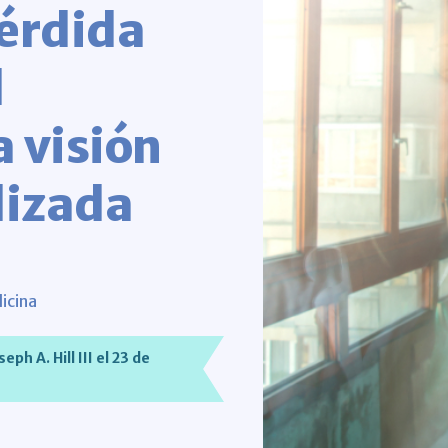
érdida
l
 visión
lizada
dicina
h A. Hill III el 23 de