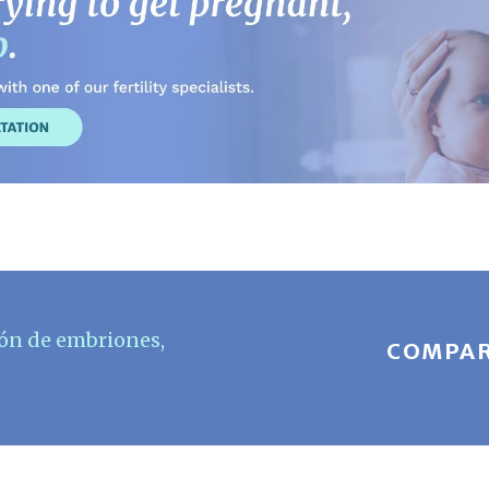
ón de embriones
,
COMPAR