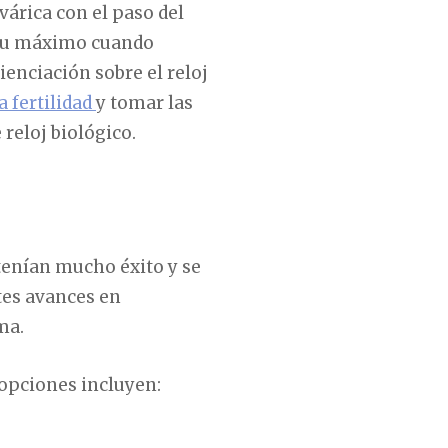
várica con el paso del
a su máximo cuando
enciación sobre el reloj
a fertilidad
y tomar las
reloj biológico.
 tenían mucho éxito y se
tes avances en
ma.
s opciones incluyen: