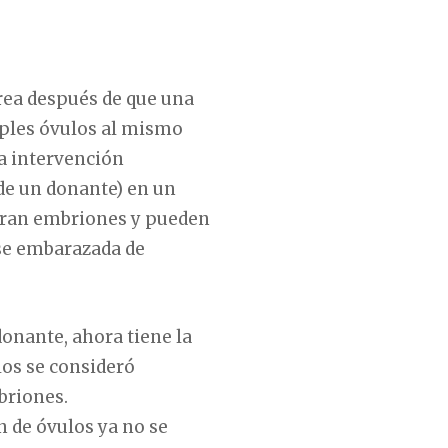
rea después de que una
iples óvulos al mismo
na intervención
de un donante) en un
deran embriones y pueden
se embarazada de
donante, ahora tiene la
los se consideró
briones.
 de óvulos ya no se