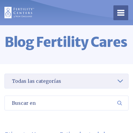
Abrir
Blog Fertility Cares
Seleccione una categoría para verla
Buscar en
BUSC