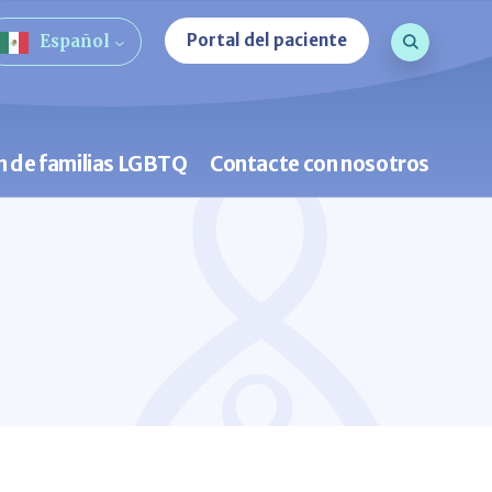
Consulta d
Portal del paciente
Español
Búsqueda
n de familias LGBTQ
Contacte con nosotros