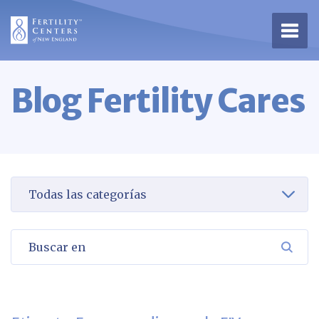
Abrir
Blog Fertility Cares
Seleccione una categoría para verla
Buscar en
BUSC