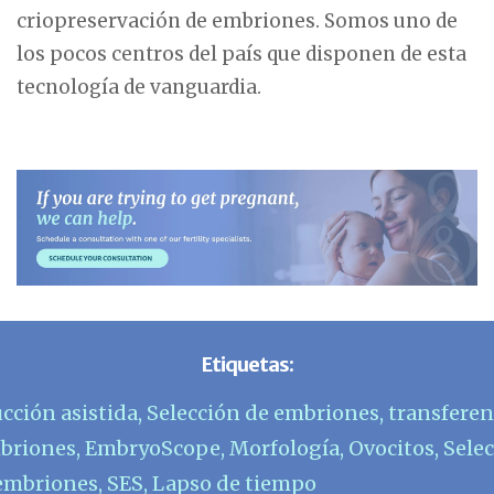
criopreservación de embriones. Somos uno de
los pocos centros del país que disponen de esta
tecnología de vanguardia.
Etiquetas:
cción asistida
,
Selección de embriones
,
transferen
briones
,
EmbryoScope
,
Morfología
,
Ovocitos
,
Sele
 embriones
,
SES
,
Lapso de tiempo