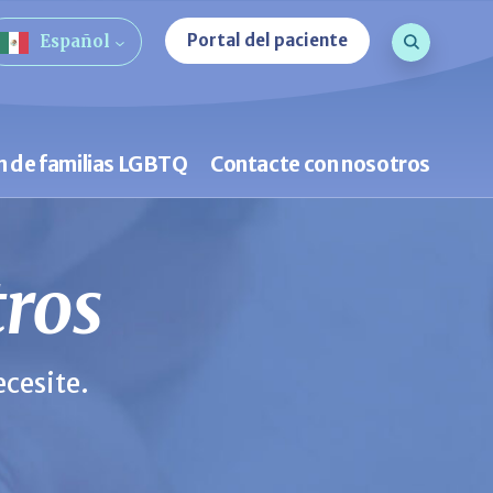
Consulta d
Portal del paciente
Español
Búsqueda
n de familias LGBTQ
Contacte con nosotros
tros
cesite.