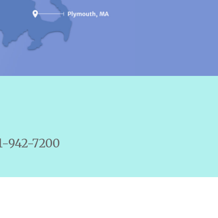
81-942-7200
a